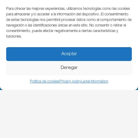
Para ofrecer las mejores experiencias, utilizamos tecnologías como las cookies
para almacenar y/o acceder a la información del dispositivo. El consentimiento
de estas tecnologías nos permitirá procesar datos como el comportamiento de
navegación o las identificaciones únicas en este sitio. No consentir o retirar el
consentimiento, puede afectar negativamente a ciertas características y
funciones.
Aceptar
© BIC GIPUZKOA 2024
Denegar
ACCESSIBILITY
PRIVACY POLICY
Política de cookies
Privacy policy
Legal information
COOKIES POLICY
LEGAL TERMS
Parque Cientifico Tecnológico de Gipuzkoa
Edificio Tandem – Paseo Miramón, 170
20014 Donostia / San Sebastián
T. (+34) 943 000 999 | bic@bicgipuzkoa.eus