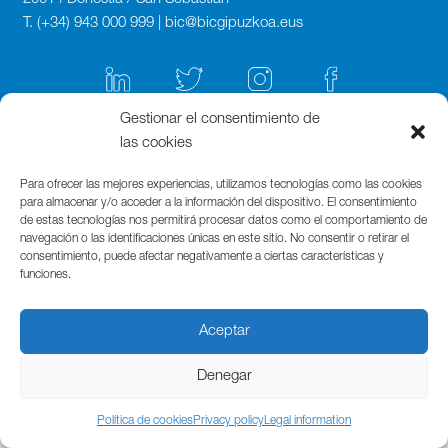
T. (+34) 943 000 999 | bic@bicgipuzkoa.eus
Gestionar el consentimiento de
las cookies
Para ofrecer las mejores experiencias, utilizamos tecnologías como las cookies
para almacenar y/o acceder a la información del dispositivo. El consentimiento
de estas tecnologías nos permitirá procesar datos como el comportamiento de
navegación o las identificaciones únicas en este sitio. No consentir o retirar el
consentimiento, puede afectar negativamente a ciertas características y
funciones.
Aceptar
Denegar
Política de cookies
Privacy policy
Legal information