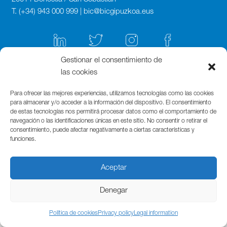
T. (+34) 943 000 999 | bic@bicgipuzkoa.eus
Gestionar el consentimiento de
las cookies
Para ofrecer las mejores experiencias, utilizamos tecnologías como las cookies
para almacenar y/o acceder a la información del dispositivo. El consentimiento
de estas tecnologías nos permitirá procesar datos como el comportamiento de
navegación o las identificaciones únicas en este sitio. No consentir o retirar el
consentimiento, puede afectar negativamente a ciertas características y
funciones.
Aceptar
Denegar
Política de cookies
Privacy policy
Legal information