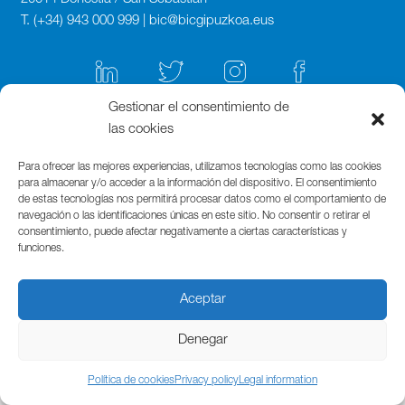
T. (+34) 943 000 999 | bic@bicgipuzkoa.eus
Gestionar el consentimiento de
las cookies
Para ofrecer las mejores experiencias, utilizamos tecnologías como las cookies
para almacenar y/o acceder a la información del dispositivo. El consentimiento
de estas tecnologías nos permitirá procesar datos como el comportamiento de
navegación o las identificaciones únicas en este sitio. No consentir o retirar el
consentimiento, puede afectar negativamente a ciertas características y
funciones.
Aceptar
Denegar
Política de cookies
Privacy policy
Legal information