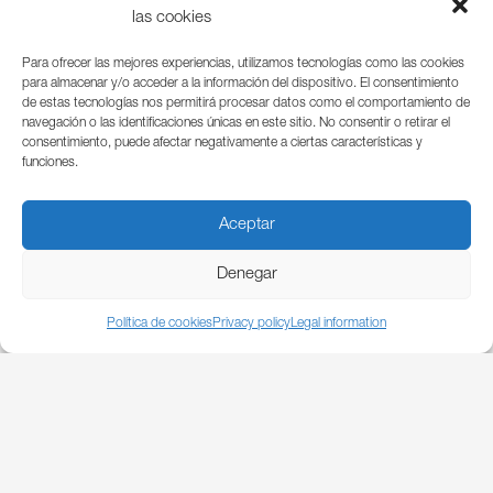
las cookies
29/03/2023
AUTNET MUGAOR
Para ofrecer las mejores experiencias, utilizamos tecnologías como las cookies
para almacenar y/o acceder a la información del dispositivo. El consentimiento
de estas tecnologías nos permitirá procesar datos como el comportamiento de
navegación o las identificaciones únicas en este sitio. No consentir o retirar el
consentimiento, puede afectar negativamente a ciertas características y
funciones.
29/03/2023
Aceptar
BENIO
Denegar
Política de cookies
Privacy policy
Legal information
29/03/2023
BASQUE HIGHLANDS (WINERIM)