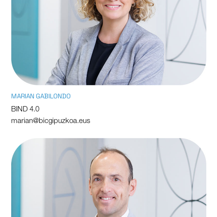
MARIAN GABILONDO
BIND 4.0
marian@bicgipuzkoa.eus