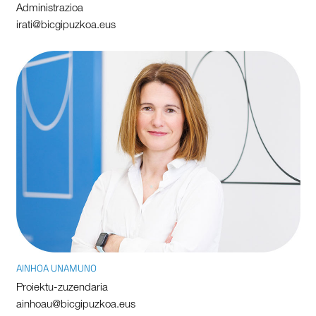
Administrazioa
irati@bicgipuzkoa.eus
AINHOA UNAMUNO
Proiektu-zuzendaria
ainhoau@bicgipuzkoa.eus