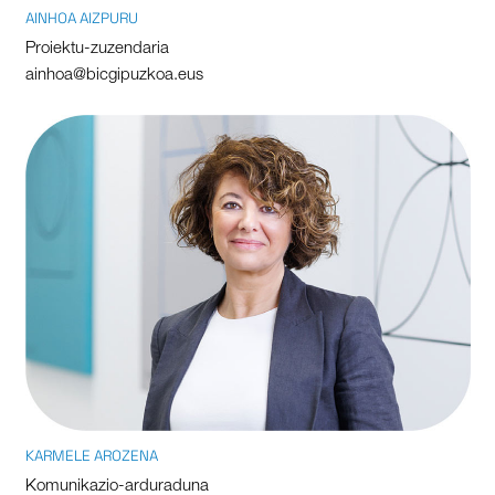
AINHOA AIZPURU
Proiektu-zuzendaria
ainhoa@bicgipuzkoa.eus
KARMELE AROZENA
Komunikazio-arduraduna