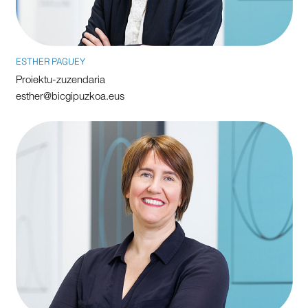
ESTHER PAGUEY
Proiektu-zuzendaria
esther@bicgipuzkoa.eus