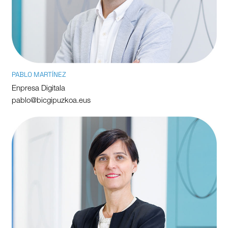
PABLO MARTÍNEZ
Enpresa Digitala
pablo@bicgipuzkoa.eus