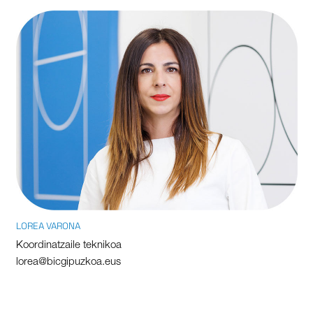
LOREA VARONA
Koordinatzaile teknikoa
lorea@bicgipuzkoa.eus