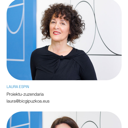
LAURA ESPIN
Proiektu-zuzendaria
laura@bicgipuzkoa.eus