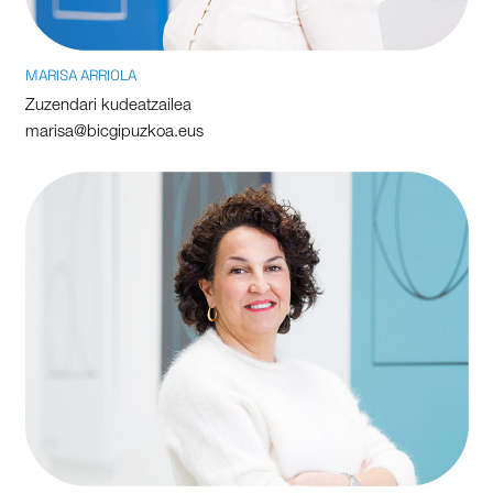
MARISA ARRIOLA
Zuzendari kudeatzailea
marisa@bicgipuzkoa.eus