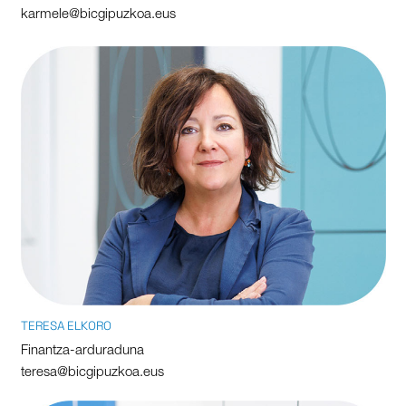
karmele@bicgipuzkoa.eus
TERESA ELKORO
Finantza-arduraduna
teresa@bicgipuzkoa.eus