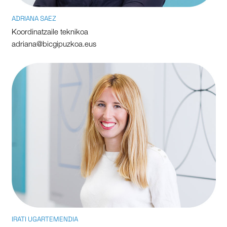
ADRIANA SAEZ
Koordinatzaile teknikoa
adriana@bicgipuzkoa.eus
IRATI UGARTEMENDIA