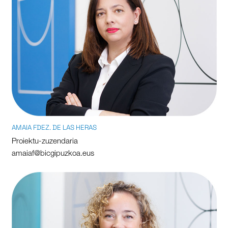
AMAIA FDEZ. DE LAS HERAS
Proiektu-zuzendaria
amaiaf@bicgipuzkoa.eus