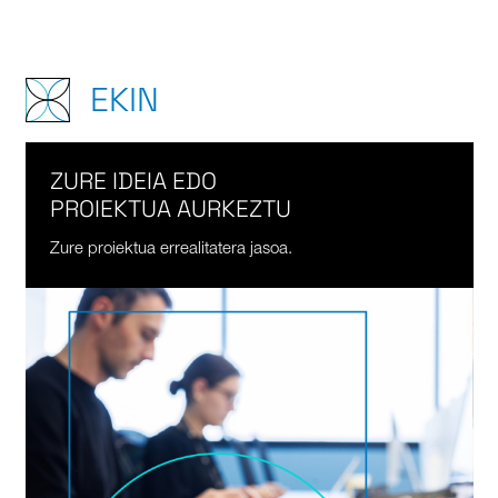
EKIN
ZURE IDEIA EDO
PROIEKTUA AURKEZTU
Zure proiektua errealitatera jasoa.