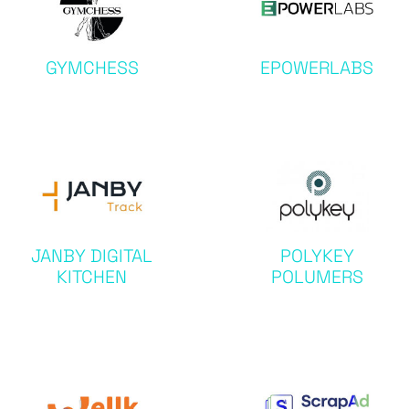
GYMCHESS
EPOWERLABS
JANBY DIGITAL
POLYKEY
KITCHEN
POLUMERS