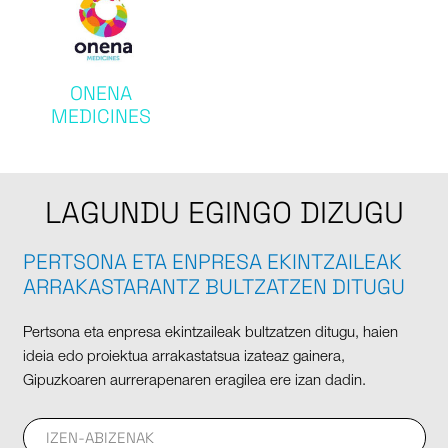
ONENA
MEDICINES
LAGUNDU EGINGO DIZUGU
PERTSONA ETA ENPRESA EKINTZAILEAK
ARRAKASTARANTZ BULTZATZEN DITUGU
Pertsona eta enpresa ekintzaileak bultzatzen ditugu, haien
ideia edo proiektua arrakastatsua izateaz gainera,
Gipuzkoaren aurrerapenaren eragilea ere izan dadin.