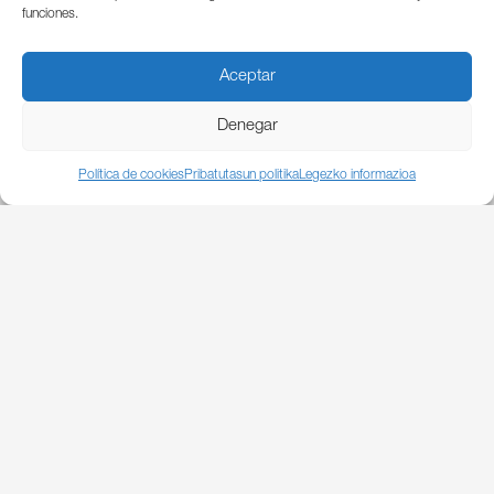
funciones.
Aceptar
Denegar
Política de cookies
Pribatutasun politika
Legezko informazioa
Irakurri dut eta onartzen dut lege-informazioa