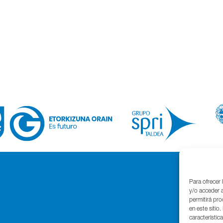
Para ofrecer 
y/o acceder a
permitirá pr
en este sitio
característic