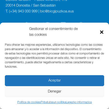
20014 Donostia / San Sebastián
T. (+34) 943 000 999 | bic@bicgipuzkoa.eus
Gestionar el consentimiento de
las cookies
Para ofrecer las mejores experiencias, utilizamos tecnologías como las cookies
para almacenar y/o acceder a la información del dispositivo. El consentimiento
de estas tecnologías nos permitirá procesar datos como el comportamiento de
navegación o las identificaciones únicas en este sitio. No consentir o retirar el
consentimiento, puede afectar negativamente a ciertas características y
funciones.
Aceptar
Denegar
Política de cookies
Pribatutasun politika
Legezko informazioa