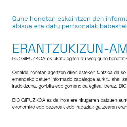
Gune honetan eskaintzen den informaz
abisua eta datu pertsonalak babesteko
ERANTZUKIZUN-AM
BIC GIPUZKOA-ek ukatu egiten du weg gune honetatik
Orrialde honetan agertzen diren esteken funtzioa da soil
emandako datuen informazio zabalagoa aurkitu ahal izan
iradokizuna, gonbita edo gomendioa egitea; beraz, BIC
BIC GIPUZKOA ez da inola ere hirugarren batzuen aurr
ekonomiko edo bezeroak edo irabaziak galtzearen eran