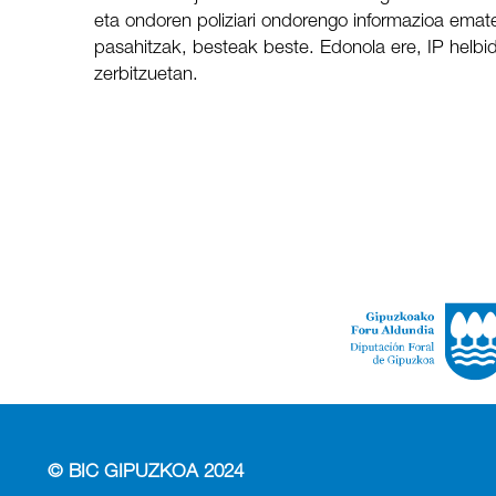
eta ondoren poliziari ondorengo informazioa ematek
pasahitzak, besteak beste. Edonola ere, IP helbide
zerbitzuetan.
© BIC GIPUZKOA 2024