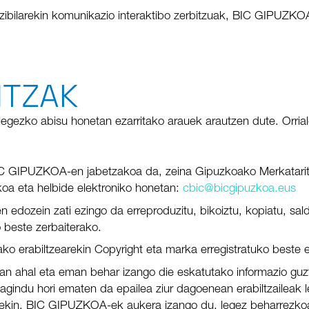
 zibilarekin komunikazio interaktibo zerbitzuak, BIC GIPUZKOA-
NTZAK
ezko abisu honetan ezarritako arauek arautzen dute. Orrialde
BIC GIPUZKOA-en jabetzakoa da, zeina Gipuzkoako Merkatari
koa eta helbide elektroniko honetan:
cbic@bicgipuzkoa.eus
ozein zati ezingo da erreproduzitu, bikoiztu, kopiatu, sald
 beste zerbaiterako.
ako erabiltzearekin Copyright eta marka erregistratuko beste 
hal eta eman behar izango die eskatutako informazio guztia
agindu hori ematen da epailea ziur dagoenean erabiltzaileak l
oarekin, BIC GIPUZKOA-ek aukera izango du, legez beharrezkoa 