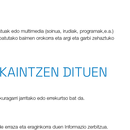
tuak edo multimedia (soinua, irudiak, programak,e.a.)
atutako baimen orokorra eta argi eta garbi zehaztuko
KAINTZEN DITUEN
uragarri jarritako edo errekurtso bat da.
de erraza eta eraginkorra duen Informazio zerbitzua.