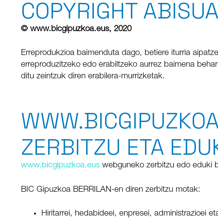
COPYRIGHT ABISU
© www.bicgipuzkoa.eus, 2020
Erreprodukzioa baimenduta dago, betiere iturria aipatz
erreproduzitzeko edo erabiltzeko aurrez baimena behar
ditu zeintzuk diren erabilera-murrizketak.
WWW.BICGIPUZKOA
ZERBITZU ETA EDU
www.bicgipuzkoa.eus
webguneko zerbitzu edo eduki bat,
BIC Gipuzkoa BERRILAN-en diren zerbitzu motak:
Hiritarrei, hedabideei, enpresei, administrazioei 