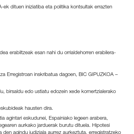
ek dituen iniziatiba eta politika kontsultak errazten
a erabiltzeak esan nahi du orrialdehorren erabilera-
tza Erregistroan inskribatua dagoen, BIC GIPUZKOA –
u, birsaldu edo ustiatu edozein xede komertzialerako
eskubideak hausten dira.
 agintari eskudunei, Espainiako legeen arabera,
egearen aurkako jarduerak burutu dituela. Hipotesi
den agindu judiziala aurrez aurkeztuta, erregistratzeko