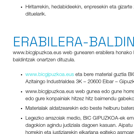
Hiritarrekin, hedabideekin, enpresekin eta gizarte
dituelarik.
ERABILERA-BALDI
www.bicgipuzkoa.eus web gunearen erabilera honako leg
baldintzak onartzen dituzula.
www.bicgipuzkoa.eus
eta bere material guztia 
Azitaingo Industrialdea 3K – 20600 Eibar – Gipuz
www.bicgipuzkoa.eus web gunea edo gune horren ed
edo gure konpainiak hitzez hitz baimendu gabeko
Materialak aldatzearekin edo beste helburu bater
Legezko arrazoiak medio, BIC GIPUZKOA-ek eman a
dagokion agindu judiziala dagoen kasuan. Aipatu 
horrekin eta justiziarekin elkarlana egiteko asm