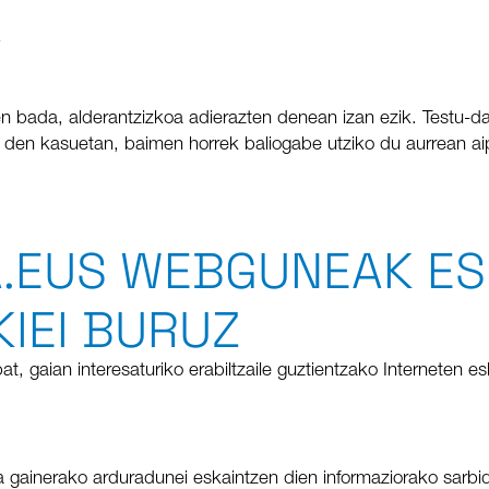
A
en bada, alderantzizkoa adierazten denean izan ezik. Testu-da
 den kasuetan, baimen horrek baliogabe utziko du aurrean aip
.EUS WEBGUNEAK ES
KIEI BURUZ
 gaian interesaturiko erabiltzaile guztientzako Interneten esk
eta gainerako arduradunei eskaintzen dien informaziorako sarbi