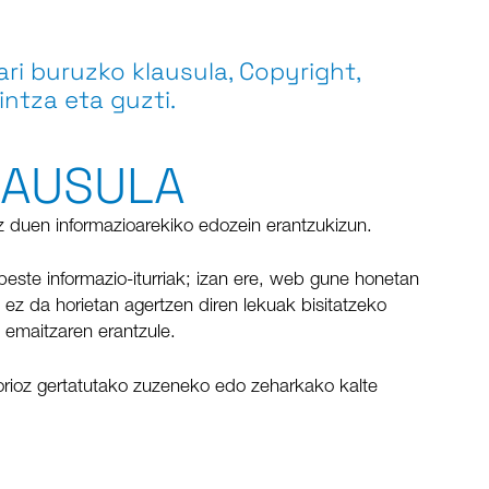
i buruzko klausula, Copyright,
ntza eta guzti.
LAUSULA
uen informazioarekiko edozein erantzukizun.
 beste informazio-iturriak; izan ere, web gune honetan
ez da horietan agertzen diren lekuak bisitatzeko
 emaitzaren erantzule.
rioz gertatutako zuzeneko edo zeharkako kalte