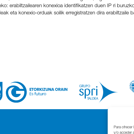
o: erabiltzailearen konexioa identifikatzen duen IP ri buruzko
ak eta konexio-orduak soilik erregistratzen dira erabiltzaile 
Para ofrecer 
y/o acceder a