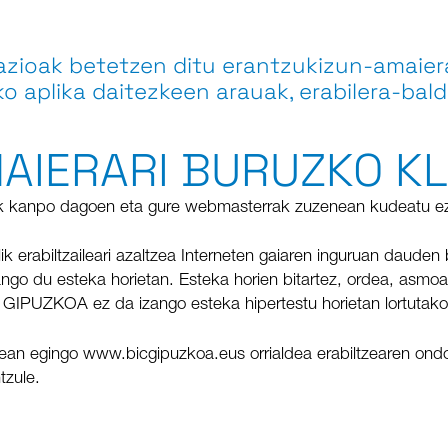
ioak betetzen ditu erantzukizun-amaierar
 aplika daitezkeen arauak, erabilera-baldi
AIERARI BURUZKO K
 kanpo dagoen eta gure webmasterrak zuzenean kudeatu ez d
ik erabiltzaileari azaltzea Interneten gaiaren inguruan dauden
go du esteka horietan. Esteka horien bitartez, ordea, asmoa 
 GIPUZKOA ez da izango esteka hipertestu horietan lortutako
ean egingo www.bicgipuzkoa.eus orrialdea erabiltzearen ondo
tzule.