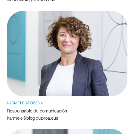
ainhoa@bicgipuzkoa.eus
KARMELE AROZENA
Responsable de comunicación
karmele@bicgipuzkoa.eus