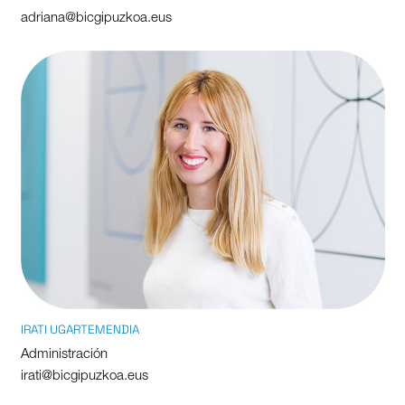
adriana@bicgipuzkoa.eus
IRATI UGARTEMENDIA
Administración
irati@bicgipuzkoa.eus