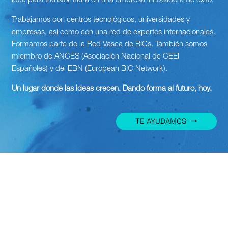
idea para transformarla en una empresa innovadora de éxito.
Trabajamos con centros tecnológicos, universidades y
empresas, así como con una red de expertos internacionales.
Formamos parte de la Red Vasca de BICs. También somos
miembro de ANCES (Asociación Nacional de CEEI
Españoles) y del EBN (European BIC Network).
Un lugar donde las ideas crecen. Dando forma al futuro, hoy.
TE AYUDAMOS
trending_flat