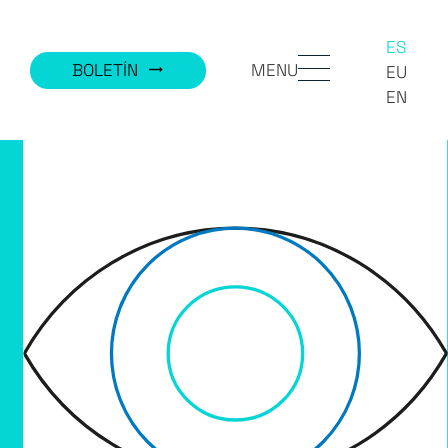
ES
MENU
BOLETÍN
trending_flat
EU
EN