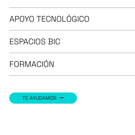
APOYO TECNOLÓGICO
ESPACIOS BIC
FORMACIÓN
TE AYUDAMOS
trending_flat