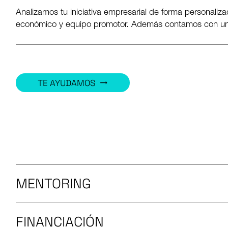
Analizamos tu iniciativa empresarial de forma personaliz
económico y equipo promotor. Además contamos con un gr
TE AYUDAMOS
trending_flat
MENTORING
FINANCIACIÓN