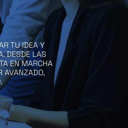
R TU IDEA Y
. DESDE LAS
STA EN MARCHA
R AVANZADO,
.