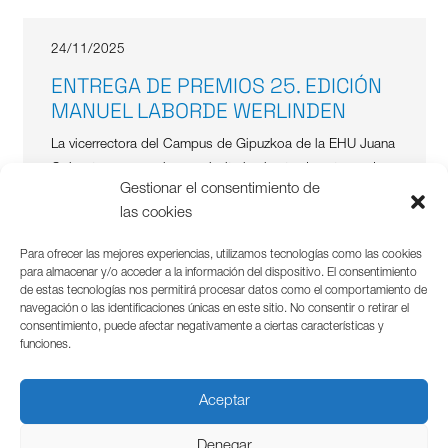
24/11/2025
ENTREGA DE PREMIOS 25. EDICIÓN
MANUEL LABORDE WERLINDEN
La vicerrectora del Campus de Gipuzkoa de la EHU Juana
Goizueta, se complace en invitarle al acto de entrega de
Gestionar el consentimiento de
la 25 edición de los Premios Manuel Laborde Werlinden.
las cookies
El acto contará con…
Para ofrecer las mejores experiencias, utilizamos tecnologías como las cookies
para almacenar y/o acceder a la información del dispositivo. El consentimiento
de estas tecnologías nos permitirá procesar datos como el comportamiento de
navegación o las identificaciones únicas en este sitio. No consentir o retirar el
consentimiento, puede afectar negativamente a ciertas características y
17/11/2025
funciones.
PRESENTACIÓN INFORME SPIN-
OFFS 2025
Aceptar
20 de noviembre 2025 / 9:30h. – 11:00h. Facultad de
Denegar