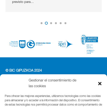
previsto para…
© BIC GIPUZKOA 2024
PERFIL DEL CONTRATANTE
Gestionar el consentimiento de
ACCESIBILIDAD
las cookies
POLÍTICA DE PRIVACIDAD
POLÍTICA DE COOKIES
Para ofrecer las mejores experiencias, utilizamos tecnologías como las cookies
para almacenar y/o acceder a la información del dispositivo. El consentimiento
AVISO LEGAL
de estas tecnologías nos permitirá procesar datos como el comportamiento de