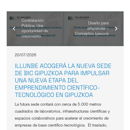
Contratación
Diseño para
Pública: Una
emprender –
oportunidad de
Conceptos básicos
crecimiento
20/07/2026
ILLUNBE ACOGERÁ LA NUEVA SEDE
DE BIC GIPUZKOA PARA IMPULSAR
UNA NUEVA ETAPA DEL
EMPRENDIMIENTO CIENTÍFICO-
TECNOLÓGICO EN GIPUZKOA
La futura sede contará con cerca de 5.000 metros
cuadrados de laboratorios, infraestructuras científicas y
espacios colaborativos para acelerar el crecimiento de
empresas de base científico-tecnológica. El traslado,