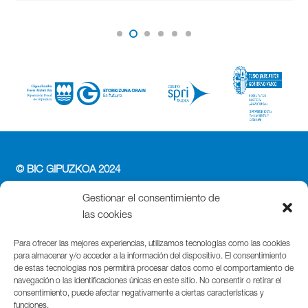
© BIC GIPUZKOA 2024
PERFIL DEL CONTRATANTE
Gestionar el consentimiento de
ACCESIBILIDAD
las cookies
POLÍTICA DE PRIVACIDAD
POLÍTICA DE COOKIES
Para ofrecer las mejores experiencias, utilizamos tecnologías como las cookies
para almacenar y/o acceder a la información del dispositivo. El consentimiento
AVISO LEGAL
de estas tecnologías nos permitirá procesar datos como el comportamiento de
navegación o las identificaciones únicas en este sitio. No consentir o retirar el
Parque Cientifico Tecnológico de Gipuzkoa
consentimiento, puede afectar negativamente a ciertas características y
funciones.