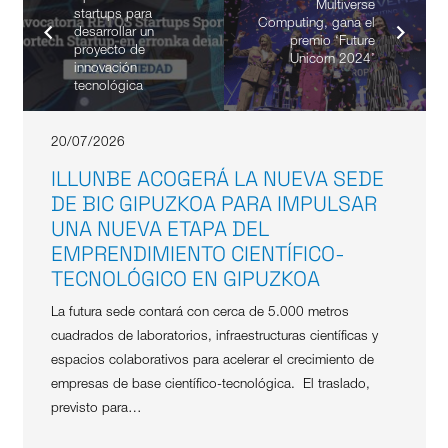
Multiverse
startups para
Computing, gana el
desarrollar un
premio ‘Future
proyecto de
Unicorn 2024’
innovación
tecnológica
20/07/2026
ILLUNBE ACOGERÁ LA NUEVA SEDE
DE BIC GIPUZKOA PARA IMPULSAR
UNA NUEVA ETAPA DEL
EMPRENDIMIENTO CIENTÍFICO-
TECNOLÓGICO EN GIPUZKOA
La futura sede contará con cerca de 5.000 metros
cuadrados de laboratorios, infraestructuras científicas y
espacios colaborativos para acelerar el crecimiento de
empresas de base científico-tecnológica. El traslado,
previsto para…