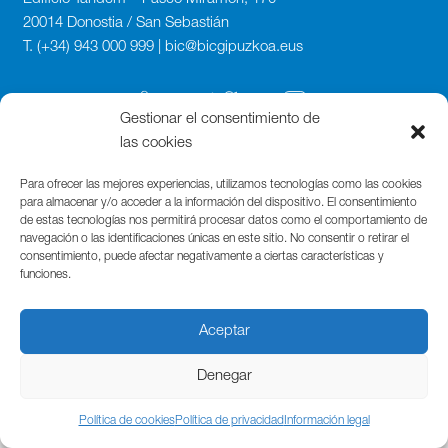
20014 Donostia / San Sebastián
T. (+34) 943 000 999 | bic@bicgipuzkoa.eus
Gestionar el consentimiento de
las cookies
Para ofrecer las mejores experiencias, utilizamos tecnologías como las cookies
para almacenar y/o acceder a la información del dispositivo. El consentimiento
de estas tecnologías nos permitirá procesar datos como el comportamiento de
navegación o las identificaciones únicas en este sitio. No consentir o retirar el
consentimiento, puede afectar negativamente a ciertas características y
funciones.
Aceptar
Denegar
Política de cookies
Política de privacidad
Información legal