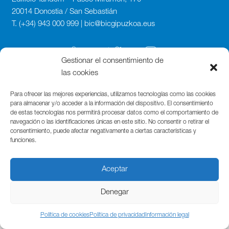
20014 Donostia / San Sebastián
T. (+34) 943 000 999 | bic@bicgipuzkoa.eus
Gestionar el consentimiento de
las cookies
Para ofrecer las mejores experiencias, utilizamos tecnologías como las cookies
para almacenar y/o acceder a la información del dispositivo. El consentimiento
de estas tecnologías nos permitirá procesar datos como el comportamiento de
navegación o las identificaciones únicas en este sitio. No consentir o retirar el
consentimiento, puede afectar negativamente a ciertas características y
funciones.
Aceptar
Denegar
Política de cookies
Política de privacidad
Información legal