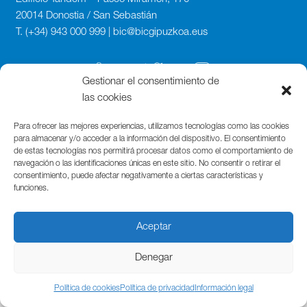
20014 Donostia / San Sebastián
T. (+34) 943 000 999 | bic@bicgipuzkoa.eus
Gestionar el consentimiento de
las cookies
Para ofrecer las mejores experiencias, utilizamos tecnologías como las cookies
para almacenar y/o acceder a la información del dispositivo. El consentimiento
de estas tecnologías nos permitirá procesar datos como el comportamiento de
navegación o las identificaciones únicas en este sitio. No consentir o retirar el
consentimiento, puede afectar negativamente a ciertas características y
funciones.
Aceptar
Denegar
Política de cookies
Política de privacidad
Información legal