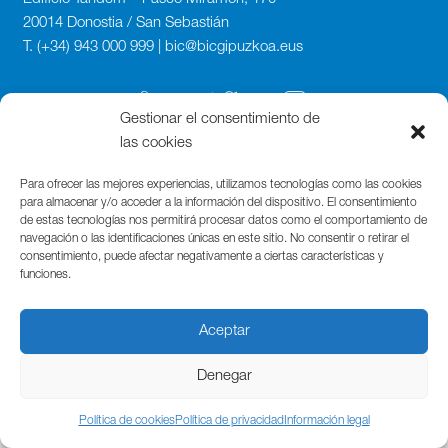
20014 Donostia / San Sebastián
T. (+34) 943 000 999 | bic@bicgipuzkoa.eus
Gestionar el consentimiento de
las cookies
Para ofrecer las mejores experiencias, utilizamos tecnologías como las cookies
para almacenar y/o acceder a la información del dispositivo. El consentimiento
de estas tecnologías nos permitirá procesar datos como el comportamiento de
navegación o las identificaciones únicas en este sitio. No consentir o retirar el
consentimiento, puede afectar negativamente a ciertas características y
funciones.
Aceptar
Denegar
Política de cookies
Política de privacidad
Información legal