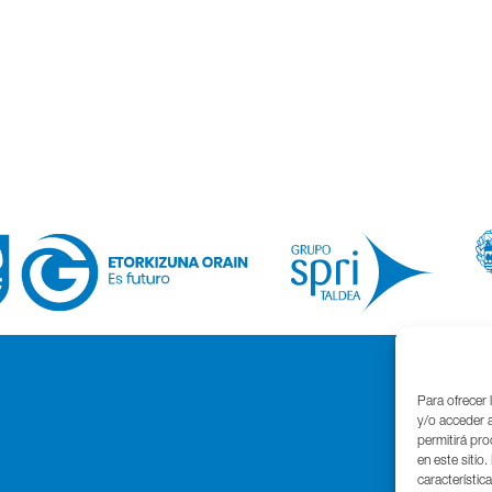
Para ofrecer 
y/o acceder a
permitirá pr
en este sitio
característic