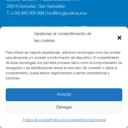
20014 Donostia / San Sebastián
T. (+34) 943 000 999 | bic@bicgipuzkoa.eus
Gestionar el consentimiento de
las cookies
Para ofrecer las mejores experiencias, utilizamos tecnologías como las cookies
para almacenar y/o acceder a la información del dispositivo. El consentimiento
de estas tecnologías nos permitirá procesar datos como el comportamiento de
navegación o las identificaciones únicas en este sitio. No consentir o retirar el
consentimiento, puede afectar negativamente a ciertas características y
funciones.
Aceptar
Denegar
Política de cookies
Política de privacidad
Información legal