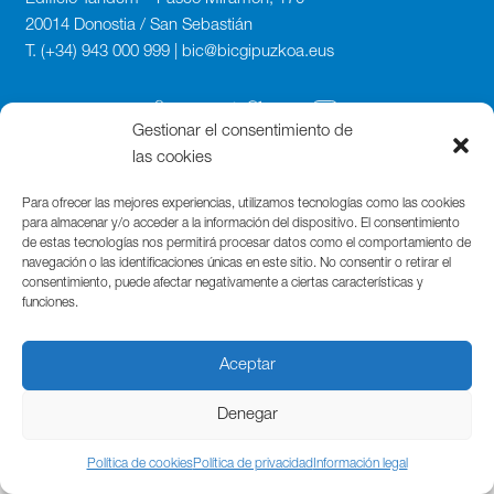
20014 Donostia / San Sebastián
T. (+34) 943 000 999 | bic@bicgipuzkoa.eus
Gestionar el consentimiento de
las cookies
Para ofrecer las mejores experiencias, utilizamos tecnologías como las cookies
para almacenar y/o acceder a la información del dispositivo. El consentimiento
de estas tecnologías nos permitirá procesar datos como el comportamiento de
navegación o las identificaciones únicas en este sitio. No consentir o retirar el
consentimiento, puede afectar negativamente a ciertas características y
funciones.
Aceptar
Denegar
Política de cookies
Política de privacidad
Información legal