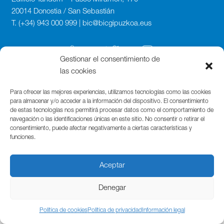
20014 Donostia / San Sebastián
T. (+34) 943 000 999 | bic@bicgipuzkoa.eus
Gestionar el consentimiento de
las cookies
Para ofrecer las mejores experiencias, utilizamos tecnologías como las cookies
para almacenar y/o acceder a la información del dispositivo. El consentimiento
de estas tecnologías nos permitirá procesar datos como el comportamiento de
navegación o las identificaciones únicas en este sitio. No consentir o retirar el
consentimiento, puede afectar negativamente a ciertas características y
funciones.
Aceptar
Denegar
Política de cookies
Política de privacidad
Información legal