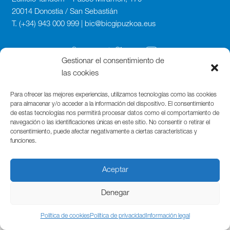
20014 Donostia / San Sebastián
T. (+34) 943 000 999 | bic@bicgipuzkoa.eus
Gestionar el consentimiento de
las cookies
Para ofrecer las mejores experiencias, utilizamos tecnologías como las cookies
para almacenar y/o acceder a la información del dispositivo. El consentimiento
de estas tecnologías nos permitirá procesar datos como el comportamiento de
navegación o las identificaciones únicas en este sitio. No consentir o retirar el
consentimiento, puede afectar negativamente a ciertas características y
funciones.
Aceptar
Denegar
Política de cookies
Política de privacidad
Información legal