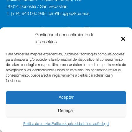
20014 Donostia / San Sebastián
T. (+34) 943 000 999 | bic@bicgipuzkoa.eus
Gestionar el consentimiento de
las cookies
Para ofrecer las mejores experiencias, utilizamos tecnologías como las cookies
para almacenar y/o acceder a la información del dispositivo. El consentimiento
de estas tecnologías nos permitirá procesar datos como el comportamiento de
navegación o las identificaciones únicas en este sitio. No consentir o retirar el
consentimiento, puede afectar negativamente a ciertas características y
funciones.
Aceptar
Denegar
Política de cookies
Política de privacidad
Información legal