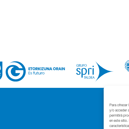
Para ofrecer 
y/o acceder a
permitirá pr
en este sitio
característic