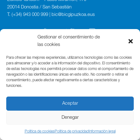
20014 Donostia / San Sebastián
T. (+34) 943 000 999 | bic@bicgipuzkoa.eus
Gestionar el consentimiento de
las cookies
Para ofrecer las mejores experiencias, utilizamos tecnologías como las cookies
para almacenar y/o acceder a la información del dispositivo. El consentimiento
de estas tecnologías nos permitirá procesar datos como el comportamiento de
navegación o las identificaciones únicas en este sitio. No consentir o retirar el
consentimiento, puede afectar negativamente a ciertas características y
funciones.
Aceptar
Denegar
Política de cookies
Política de privacidad
Información legal