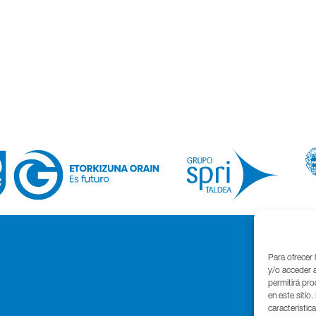
Para ofrecer 
y/o acceder a
permitirá pr
en este sitio
característic