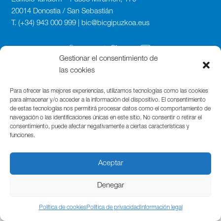
20014 Donostia / San Sebastián
T. (+34) 943 000 999 | bic@bicgipuzkoa.eus
Gestionar el consentimiento de
las cookies
Para ofrecer las mejores experiencias, utilizamos tecnologías como las cookies
para almacenar y/o acceder a la información del dispositivo. El consentimiento
de estas tecnologías nos permitirá procesar datos como el comportamiento de
navegación o las identificaciones únicas en este sitio. No consentir o retirar el
consentimiento, puede afectar negativamente a ciertas características y
funciones.
Aceptar
Denegar
Política de cookies
Política de privacidad
Información legal