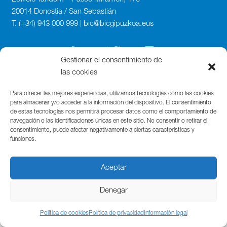
20014 Donostia / San Sebastián
T. (+34) 943 000 999 | bic@bicgipuzkoa.eus
Gestionar el consentimiento de
las cookies
Para ofrecer las mejores experiencias, utilizamos tecnologías como las cookies
para almacenar y/o acceder a la información del dispositivo. El consentimiento
de estas tecnologías nos permitirá procesar datos como el comportamiento de
navegación o las identificaciones únicas en este sitio. No consentir o retirar el
consentimiento, puede afectar negativamente a ciertas características y
funciones.
Aceptar
Denegar
Política de cookies
Política de privacidad
Información legal