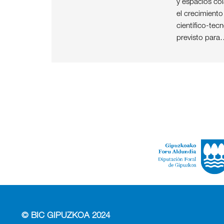
y espacios col
el crecimient
científico-tec
previsto para
© BIC GIPUZKOA 2024