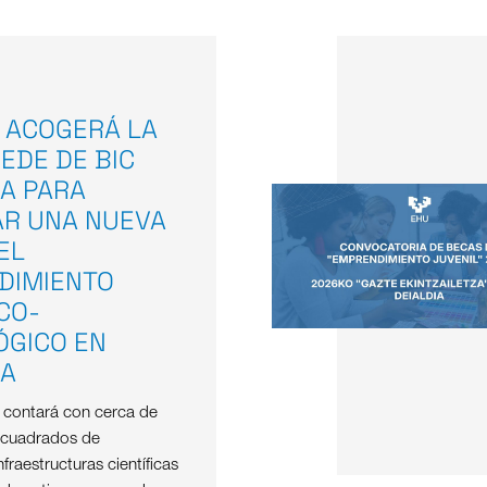
 ACOGERÁ LA
EDE DE BIC
A PARA
AR UNA NUEVA
EL
DIMIENTO
ICO-
ÓGICO EN
OA
e contará con cerca de
 cuadrados de
nfraestructuras científicas