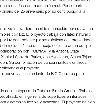
s destacan por su solidez científica, su orientación
idea a una fase de maduración real. Por su parte, la
rdinario del 25 aniversario por su contribución a la
niciativa Innovadora, ha sido reconocida por su avance
mibles con luz. El proyecto trabaja con látex natural o
 por luz para obtener piezas elásticas con propiedades
d de moldes. Nace del trabajo conjunto de un equipo
 en colaboración con POLYMAT y la Arizona State
 Xabier López de Pariza, Jon Ayestarán, Ainara Tejero
ardon. Su combinación de conocimientos científicos,
r diferencial al proyecto.
on el apoyo y asesoramiento de BIC Gipuzkoa para
do en la categoría de Trabajos Fin de Grado – Trabajos
ecializado en ingeniería de superficies e interfaces
para electrónica flexible y avanzada. El proyecto ha sido