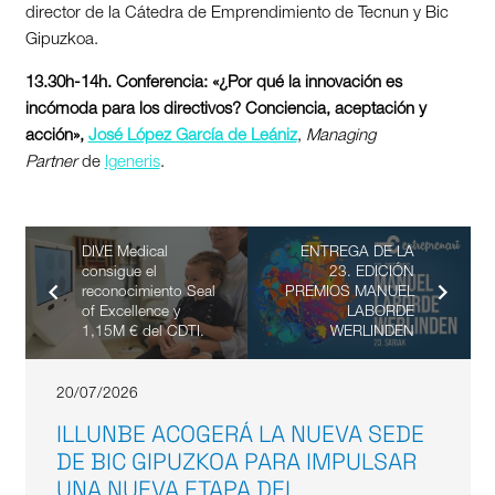
director de la Cátedra de Emprendimiento de Tecnun y Bic
Gipuzkoa.
13.30h-14h. Conferencia: «¿Por qué la innovación es
incómoda para los directivos? Conciencia, aceptación y
acción»,
José López García de Leániz
,
Managing
Partner
de
Igeneris
.
DIVE Medical
ENTREGA DE LA
consigue el
23. EDICIÓN
reconocimiento Seal
PREMIOS MANUEL
of Excellence y
LABORDE
1,15M € del CDTI.
WERLINDEN
20/07/2026
ILLUNBE ACOGERÁ LA NUEVA SEDE
DE BIC GIPUZKOA PARA IMPULSAR
UNA NUEVA ETAPA DEL