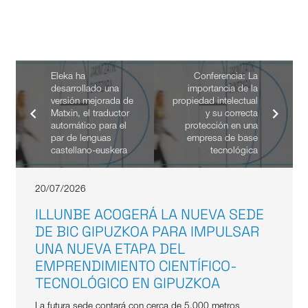
Eleka ha
Conferencia: La
desarrollado una
importancia de la
versión mejorada de
propiedad intelectual
Matxin, el traductor
y su correcta
automático para el
protección en una
par de lenguas
empresa de base
castellano-euskera
tecnológica
20/07/2026
ILLUNBE ACOGERÁ LA NUEVA SEDE
DE BIC GIPUZKOA PARA IMPULSAR
UNA NUEVA ETAPA DEL
EMPRENDIMIENTO CIENTÍFICO-
TECNOLÓGICO EN GIPUZKOA
La futura sede contará con cerca de 5.000 metros