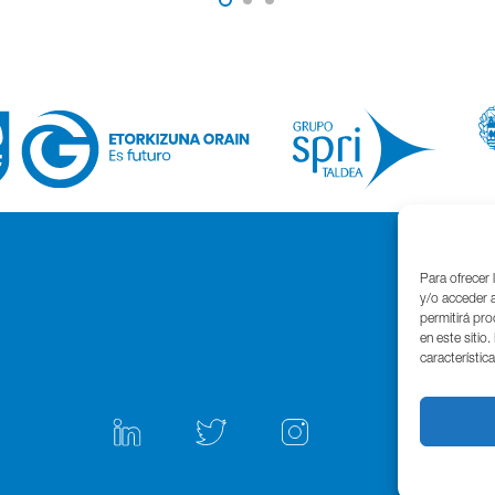
Para ofrecer 
y/o acceder a
permitirá pr
en este sitio
característic