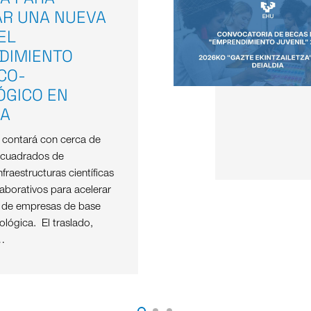
AR UNA NUEVA
EL
DIMIENTO
ICO-
ÓGICO EN
OA
e contará con cerca de
 cuadrados de
nfraestructuras científicas
aborativos para acelerar
o de empresas de base
nológica. El traslado,
…