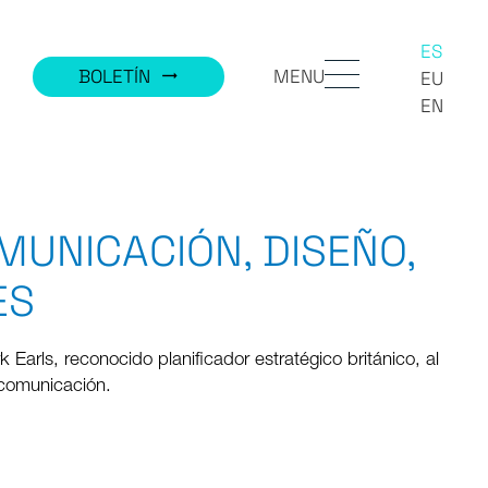
ES
MENU
BOLETÍN
trending_flat
EU
EN
MUNICACIÓN, DISEÑO,
ES
Earls, reconocido planificador estratégico británico, al
 comunicación.