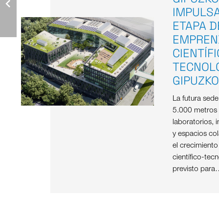
IMPULS
ETAPA D
EMPREN
CIENTÍF
TECNOL
GIPUZK
La futura sed
5.000 metros
laboratorios, i
y espacios col
el crecimient
científico-tec
previsto para