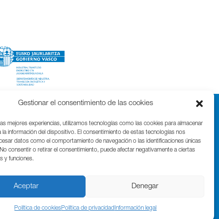
Gestionar el consentimiento de las cookies
las mejores experiencias, utilizamos tecnologías como las cookies para almacenar
 la información del dispositivo. El consentimiento de estas tecnologías nos
ocesar datos como el comportamiento de navegación o las identificaciones únicas
. No consentir o retirar el consentimiento, puede afectar negativamente a ciertas
as y funciones.
Parque Cientifico Tecnológico de Gipuzkoa
Edificio Tandem – Paseo Miramón, 170
20014 Donostia / San Sebastián
Aceptar
Denegar
T. (+34) 943 000 999 | bic@bicgipuzkoa.eus
Política de cookies
Política de privacidad
Información legal