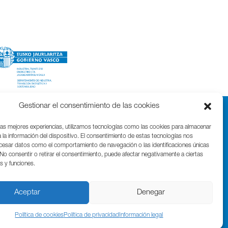
Gestionar el consentimiento de las cookies
las mejores experiencias, utilizamos tecnologías como las cookies para almacenar
 la información del dispositivo. El consentimiento de estas tecnologías nos
ocesar datos como el comportamiento de navegación o las identificaciones únicas
. No consentir o retirar el consentimiento, puede afectar negativamente a ciertas
as y funciones.
Parque Cientifico Tecnológico de Gipuzkoa
Edificio Tandem – Paseo Miramón, 170
20014 Donostia / San Sebastián
Aceptar
Denegar
T. (+34) 943 000 999 | bic@bicgipuzkoa.eus
Política de cookies
Política de privacidad
Información legal