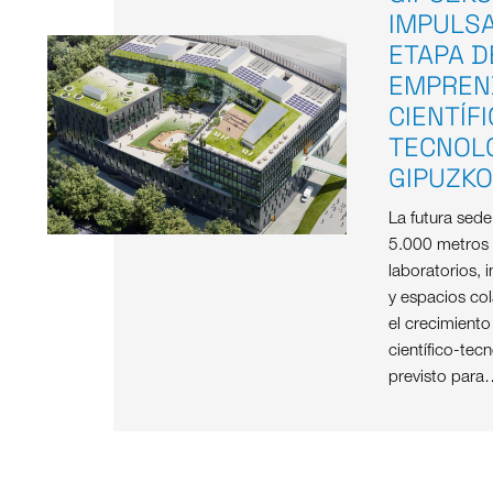
IMPULS
ETAPA D
EMPREN
CIENTÍF
TECNOL
GIPUZK
La futura sed
5.000 metros
laboratorios, i
y espacios col
el crecimient
científico-tec
previsto para