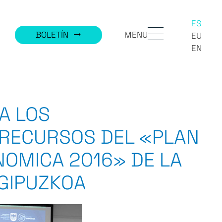
ES
MENU
BOLETÍN
trending_flat
EU
EN
A LOS
RECURSOS DEL «PLAN
NOMICA 2016» DE LA
 GIPUZKOA