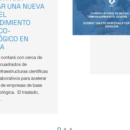
AR UNA NUEVA
EL
DIMIENTO
ICO-
ÓGICO EN
OA
e contará con cerca de
 cuadrados de
nfraestructuras científicas
aborativos para acelerar
o de empresas de base
nológica. El traslado,
…