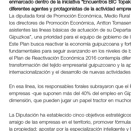
enmarcado dentro de la iniciativa “Encuentros BIC Topak
diferentes agentes y protagonistas de la actividad empr
La diputada foral de Promoción Económica, Medio Rural y
los directores de Promoción Económica, Antton Tomasena,
asistentes las líneas básicas de actuación de su Depar
Gipuzkoa”, una prioridad para el equipo de gobierno de l
Este Plan busca reactivar la economía guipuzcoana y fort
fundamentales para seguir avanzando en los niveles de b
el Plan de Reactivación Económica 2016 contempla difer
transformación del tejido empresarial guipuzcoano y la apu
internacionalización y el desarrollo de nuevas actividades
En esa línea, los responsables forales subrayaron que e
empresas -que suponen más del 40% del empleo en Gipu
dimensión, que pueden jugar un papel tractor en mucho
La Diputación ha establecido cinco objetivos estratégicos
arraigo de las empresas en el territorio, promover fórmul
la propiedad; apostar por la especialización inteligente 