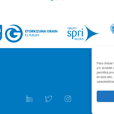
Para ofrecer 
y/o acceder a
permitirá pr
en este sitio
característic