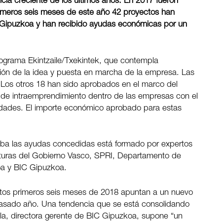
ia creciente de los últimos años. En 2017 fueron
rimeros seis meses de este año 42 proyectos han
C Gipuzkoa y han recibido ayudas económicas por un
ograma Ekintzaile/Txekintek, que contempla
ión de la idea y puesta en marcha de la empresa. Las
Los otros 18 han sido aprobados en el marco del
d de intraemprendimiento dentro de las empresas con el
vidades. El importe económico aprobado para estas
eba las ayudas concedidas está formado por expertos
cturas del Gobierno Vasco, SPRI, Departamento de
oa y BIC Gipuzkoa.
stos primeros seis meses de 2018 apuntan a un nuevo
pasado año. Una tendencia que se está consolidando
iola, directora gerente de BIC Gipuzkoa, supone “un