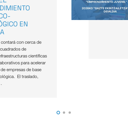
DIMIENTO
ICO-
ÓGICO EN
OA
e contará con cerca de
 cuadrados de
nfraestructuras científicas
aborativos para acelerar
o de empresas de base
nológica. El traslado,
…