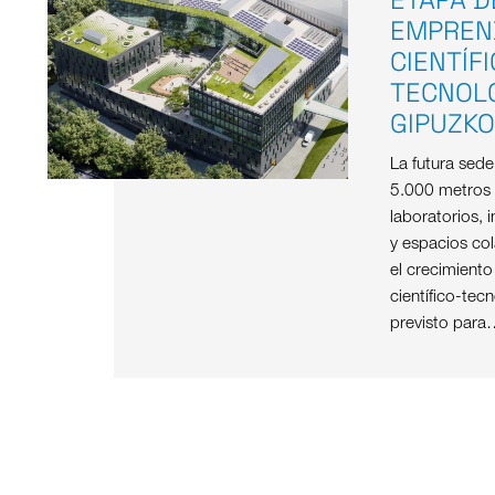
EMPREN
CIENTÍF
TECNOL
GIPUZK
La futura sed
5.000 metros
laboratorios, i
y espacios col
el crecimient
científico-tec
previsto para