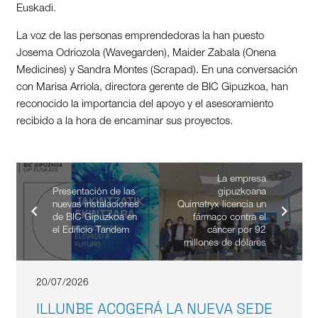
Euskadi.
La voz de las personas emprendedoras la han puesto
Josema Odriozola (Wavegarden), Maider Zabala (Onena
Medicines) y Sandra Montes (Scrapad). En una conversación
con Marisa Arriola, directora gerente de BIC Gipuzkoa, han
reconocido la importancia del apoyo y el asesoramiento
recibido a la hora de encaminar sus proyectos.
La empresa
Presentación de las
gipuzkoana
nuevas instalaciones
Quimatryx licencia un
de BIC Gipuzkoa en
fármaco contra el
el Edificio Tandem
cáncer por 92
millones de dólares
20/07/2026
ILLUNBE ACOGERÁ LA NUEVA SEDE