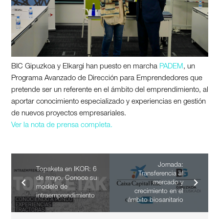
BIC Gipuzkoa y Elkargi han puesto en marcha
PADEM
, un
Programa Avanzado de Dirección para Emprendedores que
pretende ser un referente en el ámbito del emprendimiento, al
aportar conocimiento especializado y experiencias en gestión
de nuevos proyectos empresariales.
Ver la nota de prensa completa.
Jornada:
Topaketa en IKOR: 6
Transferencia al
de mayo. Conoce su
mercado y
modelo de
crecimiento en el
intraemprendimiento
ámbito biosanitario