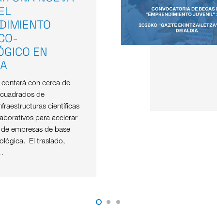
EL
DIMIENTO
ICO-
ÓGICO EN
OA
e contará con cerca de
 cuadrados de
nfraestructuras científicas
aborativos para acelerar
o de empresas de base
nológica. El traslado,
…