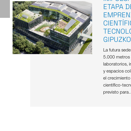
ETAPA D
EMPREN
CIENTÍF
TECNOL
GIPUZK
La futura sed
5.000 metros
laboratorios, i
y espacios col
el crecimient
científico-tec
previsto para