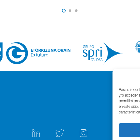
Para ofrecer 
y/o acceder a
permitirá pr
en este sitio
característic