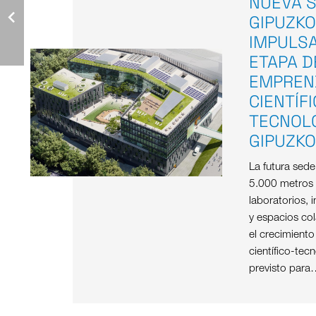
NUEVA S
GIPUZKO
IMPULS
ETAPA D
EMPREN
CIENTÍF
TECNOL
GIPUZK
La futura sed
5.000 metros
laboratorios, i
y espacios col
el crecimient
científico-tec
previsto para