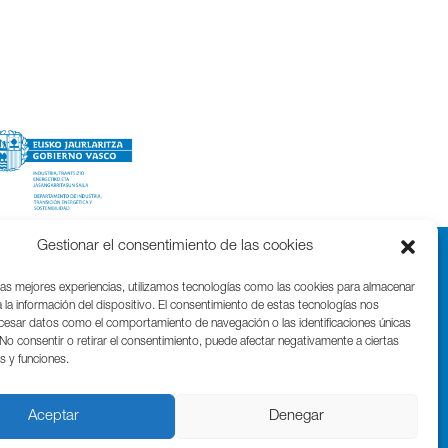
Gestionar el consentimiento de las cookies
las mejores experiencias, utilizamos tecnologías como las cookies para almacenar
 la información del dispositivo. El consentimiento de estas tecnologías nos
ocesar datos como el comportamiento de navegación o las identificaciones únicas
. No consentir o retirar el consentimiento, puede afectar negativamente a ciertas
as y funciones.
Parque Cientifico Tecnológico de Gipuzkoa
Edificio Tandem – Paseo Miramón, 170
20014 Donostia / San Sebastián
Aceptar
Denegar
T. (+34) 943 000 999 | bic@bicgipuzkoa.eus