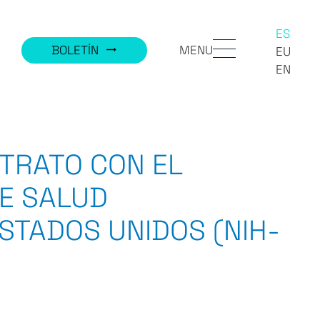
ES
MENU
BOLETÍN
trending_flat
EU
EN
NTRATO CON EL
DE SALUD
STADOS UNIDOS (NIH-