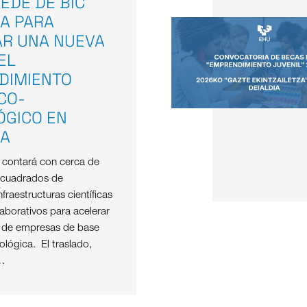
EDE DE BIC
A PARA
AR UNA NUEVA
EL
DIMIENTO
ICO-
ÓGICO EN
OA
e contará con cerca de
 cuadrados de
nfraestructuras científicas
aborativos para acelerar
o de empresas de base
nológica. El traslado,
…