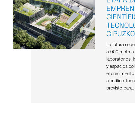
EMPREN
CIENTÍF
TECNOL
GIPUZK
La futura sed
5.000 metros
laboratorios, i
y espacios col
el crecimient
científico-tec
previsto para