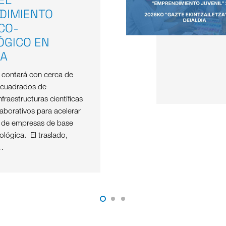
DIMIENTO
ICO-
ÓGICO EN
OA
e contará con cerca de
 cuadrados de
nfraestructuras científicas
aborativos para acelerar
o de empresas de base
nológica. El traslado,
…