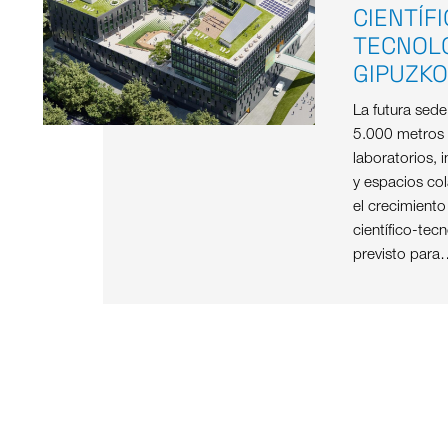
CIENTÍF
TECNOL
GIPUZK
La futura sed
5.000 metros
laboratorios, i
y espacios col
el crecimient
científico-tec
previsto para