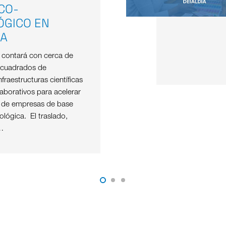
ICO-
ÓGICO EN
OA
e contará con cerca de
 cuadrados de
nfraestructuras científicas
aborativos para acelerar
o de empresas de base
nológica. El traslado,
…