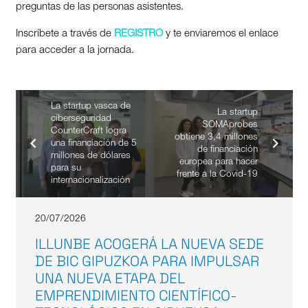
preguntas de las personas asistentes.
Inscríbete a través de
REGISTRO
y te enviaremos el enlace
para acceder a la jornada.
La startup vasca de
La startup
ciberseguridad
SOMAprobes
CounterCraft logra
obtiene 3,4 millones
una financiación de 5
de financiación
millones de dólares
europea para hacer
para su
frente a la Covid-19
internacionalización
20/07/2026
ILLUNBE ACOGERÁ LA NUEVA SEDE
DE BIC GIPUZKOA PARA IMPULSAR
UNA NUEVA ETAPA DEL
EMPRENDIMIENTO CIENTÍFICO-