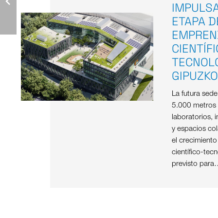
IMPULS
ETAPA D
EMPREN
CIENTÍF
TECNOL
GIPUZK
La futura sed
5.000 metros
laboratorios, i
y espacios col
el crecimient
científico-tec
previsto para