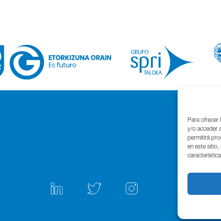
Para ofrecer 
y/o acceder a
permitirá pr
en este sitio
característic