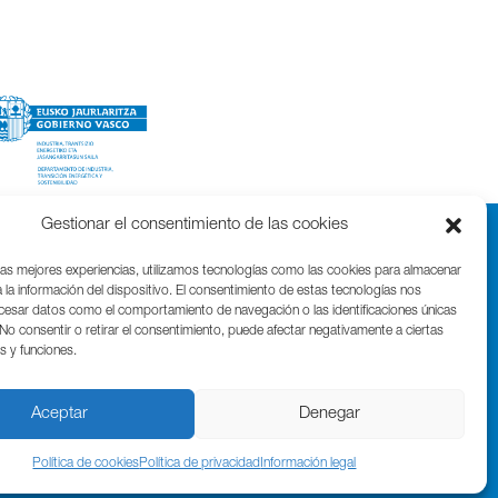
Gestionar el consentimiento de las cookies
las mejores experiencias, utilizamos tecnologías como las cookies para almacenar
 la información del dispositivo. El consentimiento de estas tecnologías nos
ocesar datos como el comportamiento de navegación o las identificaciones únicas
. No consentir o retirar el consentimiento, puede afectar negativamente a ciertas
as y funciones.
Parque Cientifico Tecnológico de Gipuzkoa
Edificio Tandem – Paseo Miramón, 170
20014 Donostia / San Sebastián
Aceptar
Denegar
T. (+34) 943 000 999 | bic@bicgipuzkoa.eus
Política de cookies
Política de privacidad
Información legal