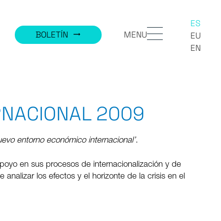
ES
MENU
BOLETÍN
trending_flat
EU
EN
RNACIONAL 2009
nuevo entorno económico internacional’
.
apoyo en sus procesos de internacionalización y de
analizar los efectos y el horizonte de la crisis en el