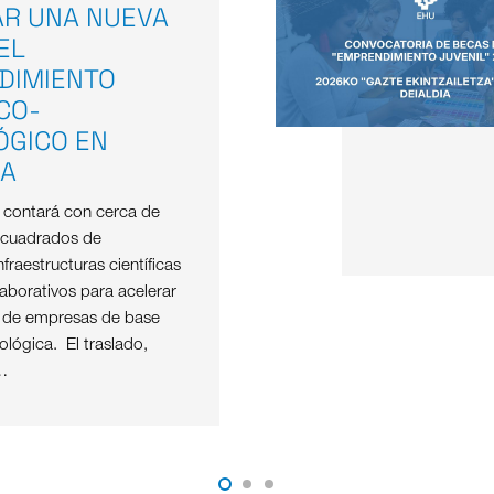
AR UNA NUEVA
EL
DIMIENTO
ICO-
ÓGICO EN
OA
e contará con cerca de
 cuadrados de
nfraestructuras científicas
aborativos para acelerar
o de empresas de base
nológica. El traslado,
…