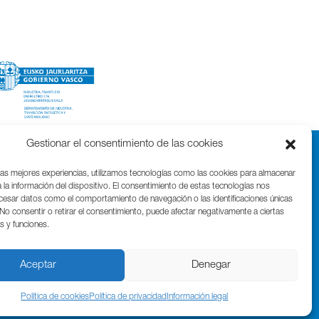
Gestionar el consentimiento de las cookies
las mejores experiencias, utilizamos tecnologías como las cookies para almacenar
 la información del dispositivo. El consentimiento de estas tecnologías nos
ocesar datos como el comportamiento de navegación o las identificaciones únicas
. No consentir o retirar el consentimiento, puede afectar negativamente a ciertas
as y funciones.
Parque Cientifico Tecnológico de Gipuzkoa
Edificio Tandem – Paseo Miramón, 170
20014 Donostia / San Sebastián
Aceptar
Denegar
T. (+34) 943 000 999 | bic@bicgipuzkoa.eus
Política de cookies
Política de privacidad
Información legal