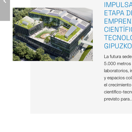
IMPULS
ETAPA D
EMPREN
CIENTÍF
TECNOL
GIPUZK
La futura sed
5.000 metros
laboratorios, i
y espacios col
el crecimient
científico-tec
previsto para