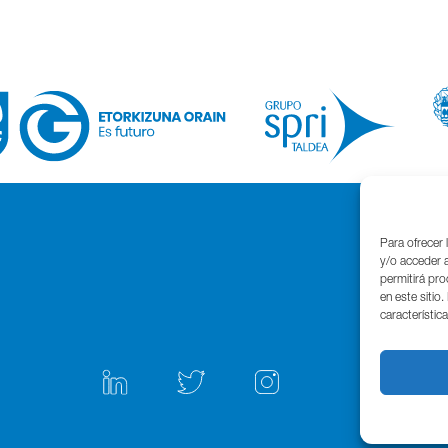
Para ofrecer 
y/o acceder a
permitirá pr
en este sitio
característic