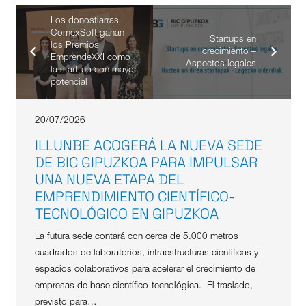
Los donostiarras
ComexSoft ganan
Startups en
los Premios
crecimiento –
EmprendeXXI como
Aspectos legales
la start-up con mayor
potencial
20/07/2026
ILLUNBE ACOGERÁ LA NUEVA SEDE
DE BIC GIPUZKOA PARA IMPULSAR
UNA NUEVA ETAPA DEL
EMPRENDIMIENTO CIENTÍFICO-
TECNOLÓGICO EN GIPUZKOA
La futura sede contará con cerca de 5.000 metros
cuadrados de laboratorios, infraestructuras científicas y
espacios colaborativos para acelerar el crecimiento de
empresas de base científico-tecnológica. El traslado,
previsto para…