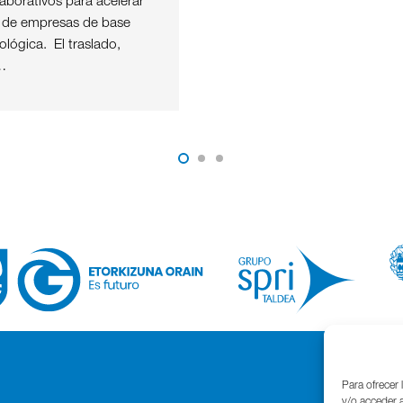
aborativos para acelerar
o de empresas de base
nológica. El traslado,
…
Para ofrecer 
y/o acceder a