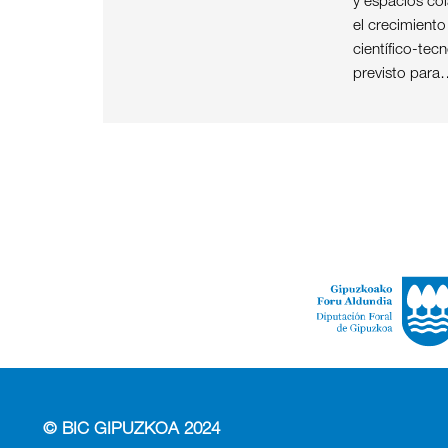
y espacios col
el crecimient
científico-tec
previsto para
© BIC GIPUZKOA 2024