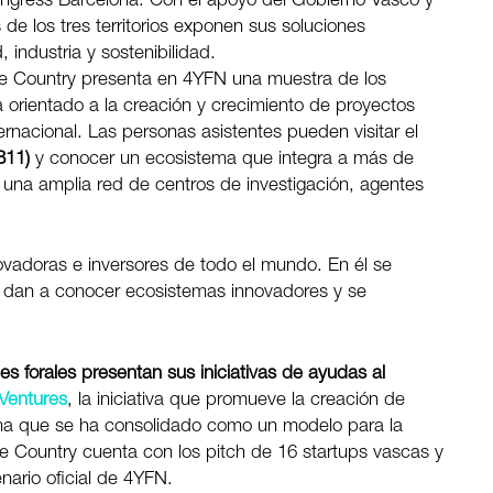
ongress Barcelona. Con el apoyo del Gobierno Vasco y
 de los tres territorios exponen sus soluciones
 industria y sostenibilidad.
e Country presenta en 4YFN una muestra de los
 orientado a la creación y crecimiento de proyectos
rnacional. Las personas asistentes pueden visitar el
B11)
y conocer un ecosistema que integra a más de
una amplia red de centros de investigación, agentes
vadoras e inversores de todo el mundo. En él se
se dan a conocer ecosistemas innovadores y se
es forales presentan sus iniciativas de ayudas al
Ventures
, la iniciativa que promueve la creación de
rma que se ha consolidado como un modelo para la
 Country cuenta con los pitch de 16 startups vascas y
nario oficial de 4YFN.