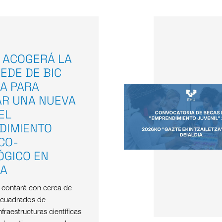
 ACOGERÁ LA
EDE DE BIC
A PARA
AR UNA NUEVA
EL
DIMIENTO
ICO-
ÓGICO EN
OA
e contará con cerca de
 cuadrados de
nfraestructuras científicas