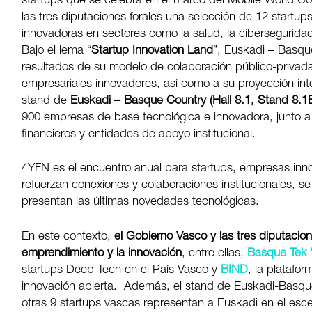
startups que se celebra en el marco del Mobile World C
las tres diputaciones forales una selección de 12 startups
innovadoras en sectores como la salud, la ciberseguridad,
Bajo el lema “
Startup Innovation Land
”, Euskadi – Basqu
resultados de su modelo de colaboración público-privada
empresariales innovadores, así como a su proyección inte
stand de
Euskadi – Basque Country (Hall 8.1, Stand 8.1
900 empresas de base tecnológica e innovadora, junto a 
financieros y entidades de apoyo institucional.
4YFN es el encuentro anual para startups, empresas inno
refuerzan conexiones y colaboraciones institucionales, 
presentan las últimas novedades tecnológicas.
En este contexto,
el Gobierno Vasco y las tres diputacion
emprendimiento y la innovación
, entre ellas,
Basque Tek 
startups Deep Tech en el País Vasco y
BIND
, la platafo
innovación abierta. Además, el stand de Euskadi-Basque
otras 9 startups vascas representan a Euskadi en el esce