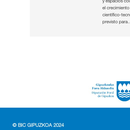
y espacios col
el crecimient
científico-tec
previsto para
© BIC GIPUZKOA 2024