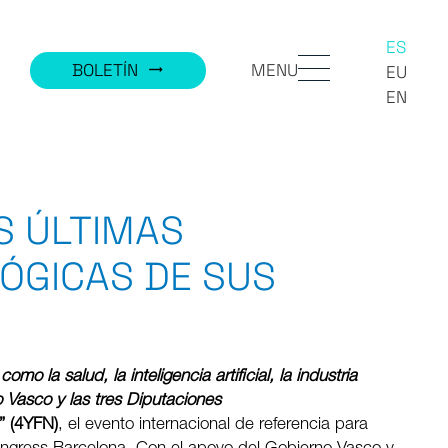
ES
MENU
BOLETÍN
trending_flat
EU
EN
S ÚLTIMAS
ÓGICAS DE SUS
 la salud, la inteligencia artificial, la industria
o Vasco y las tres Diputaciones
” (4YFN)
, el evento internacional de referencia para