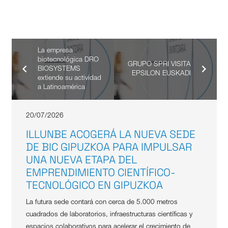
La empresa
biotecnológica DRO
GRUPO SPRI VISITA
BIOSYSTEMS
EPSILON EUSKADI
extiende su actividad
a Latinoamérica
20/07/2026
ILLUNBE ACOGERÁ LA NUEVA SEDE
DE BIC GIPUZKOA PARA IMPULSAR
UNA NUEVA ETAPA DEL
EMPRENDIMIENTO CIENTÍFICO-
TECNOLÓGICO EN GIPUZKOA
La futura sede contará con cerca de 5.000 metros
cuadrados de laboratorios, infraestructuras científicas y
espacios colaborativos para acelerar el crecimiento de