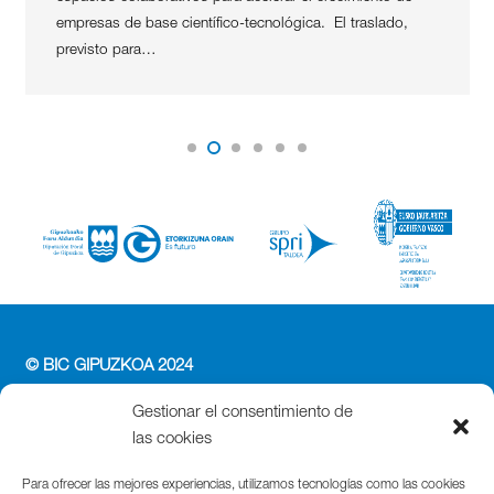
empresas de base científico-tecnológica. El traslado,
previsto para…
© BIC GIPUZKOA 2024
PERFIL DEL CONTRATANTE
Gestionar el consentimiento de
ACCESIBILIDAD
las cookies
POLÍTICA DE PRIVACIDAD
POLÍTICA DE COOKIES
Para ofrecer las mejores experiencias, utilizamos tecnologías como las cookies