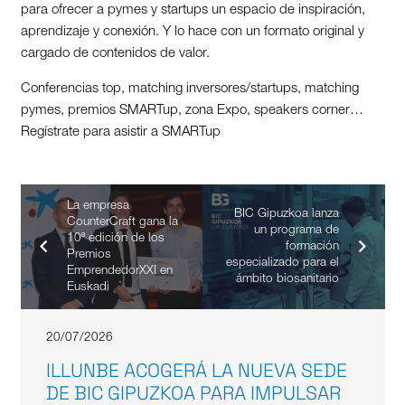
para ofrecer a pymes y startups un espacio de inspiración,
aprendizaje y conexión. Y lo hace con un formato original y
cargado de contenidos de valor.
Conferencias top, matching inversores/startups, matching
pymes, premios SMARTup, zona Expo, speakers corner…
Regístrate para asistir a SMARTup
La empresa
BIC Gipuzkoa lanza
CounterCraft gana la
un programa de
10ª edición de los
formación
Premios
especializado para el
EmprendedorXXI en
ámbito biosanitario
Euskadi
20/07/2026
ILLUNBE ACOGERÁ LA NUEVA SEDE
DE BIC GIPUZKOA PARA IMPULSAR